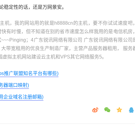
，论稳定性的话，还是万网景安。
川的主机，我的网站用的就是h8888cn的主机，要不你试试速度吧
时快有时慢，但不知道在别的省市速度怎么样我用的是电信机房
~~~Pinging；4广东锐讯网络有限公司 广东锐讯网络有限公司
，大带宽租用的优良生产制造厂家，主营产品服务器租用， 服务
围虚拟主机网站建设云主机和VPS其它网络服务5。
cps推广联盟知名平台有哪些)
务器端口映射)
用企业域名注册邮箱)