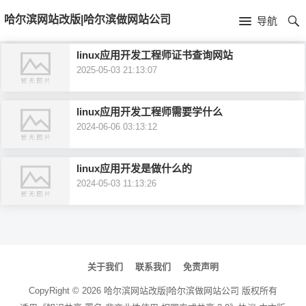
首
哈尔滨网站改版|哈尔滨做网站公司
导航
页
首
linux应用开发工程师证书查询网站
2025-05-03 21:13:07
页
公
司
产
linux应用开发工程师需要学什么
2024-06-06 03:13:12
简
品
新
linux应用开发是做什么的
介
中
闻
2024-05-03 11:13:26
心
资
讯
文
章
关于我们
联系我们
免责声明
导
CopyRight ©
2026
哈尔滨网站改版|哈尔滨做网站公司
版权所有
航