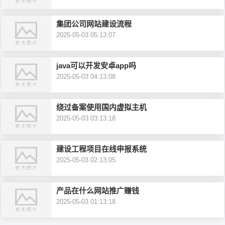
集团公司网站建设流程
2025-05-03 05:13:07
java可以开发安卓app吗
2025-05-03 04:13:08
绕过备案使用国内虚拟主机
2025-05-03 03:13:18
建设工程项目在线申报系统
2025-05-03 02:13:05
产品在什么网站推广赚钱
2025-05-03 01:13:18